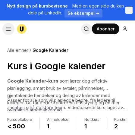
Nytt design på kursbevisene
·
Med en egen side du kan
dele på LinkedIn.
Se eksempel ➔
Abonner
Alle emner
Google Kalender
Kurs i Google kalender
Google Kalender-kurs
som lærer deg effektiv
planlegging, smart bruk av avtaler, påminnelser,
gjentakende hendelser og deling av kalender med
Passer for alle som vil planlegge bedre, fra ledere til
kolleger. Du får bedre kontroll på tidsstyring og en mer
ansatte i små og store team. Videobaserte kurs laget av
oversiktlig arbeidshverdag.
norske fagfolk, slik at du raskt kommer i gang.
Kursdeltakere
Anmeldelser
Nettkurs
Kurstimer
< 500
1
1
2