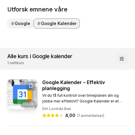
Utforsk emnene våre
Google
Google Kalender
Alle kurs i Google kalender
1 nettkurs
Google Kalender – Effektiv
planlegging
Vil du få full kontroll over timeplanen din og
jobbe mer effektivt? Google Kalender er et
1:55:23
kraftig verktøy som hjelper deg med å
Elin Lovinda Bae
planlegge møter, administrere...
4,00
(
1
anmeldelser)