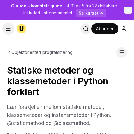
Claude – komplett guide
·
4,91 av 5 fra 22 deltakere.
Inkludert i abonnementet.
Se kurset ➔
Abonner
Objektorientert programmering
Statiske metoder og
klassemetoder i Python
forklart
Lær forskjellen mellom statiske metoder,
klassemetoder og instansmetoder i Python.
@staticmethod og @classmethod.