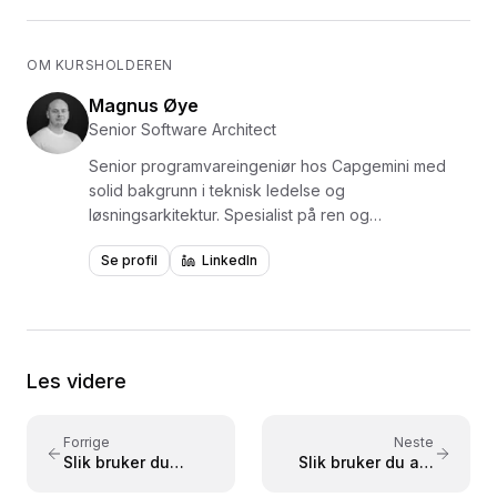
OM KURSHOLDEREN
Magnus Øye
Senior Software Architect
Senior programvareingeniør hos Capgemini med
solid bakgrunn i teknisk ledelse og
løsningsarkitektur. Spesialist på ren og
hendelsesdrevet arkitektur, mikrotjenester og
Se profil
LinkedIn
utvikling av skalerbare, vedlikeholdbare systemer.
Underviser i Java og Python med fokus på
objektorientert programmering, streams og
lambdas. Kursene gir deg et solid fundament for å
bygge profesjonelle applikasjoner.
Les videre
Forrige
Neste
Slik bruker du
Slik bruker du arv
egenskaper og
og polymorfisme i