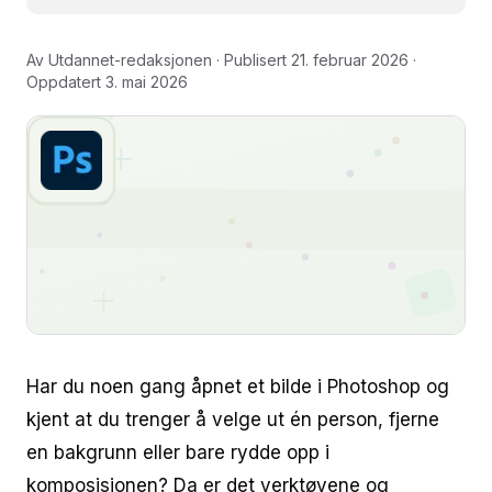
Type Tool. Gratis video som viser skrifttyper,
størrelse, farge og tekstlag.
Av
Utdannet-redaksjonen
· Publisert
21. februar 2026
·
Oppdatert
3. mai 2026
Har du noen gang åpnet et bilde i Photoshop og
kjent at du trenger å velge ut én person, fjerne
en bakgrunn eller bare rydde opp i
komposisjonen? Da er det verktøyene og