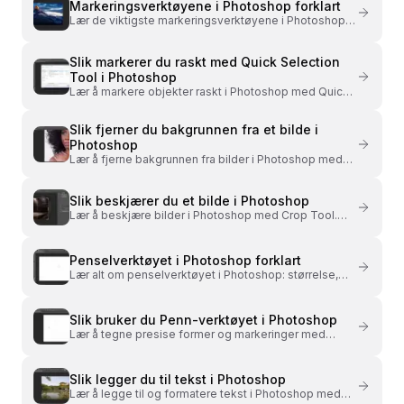
Markeringsverktøyene i Photoshop forklart
Lær de viktigste markeringsverktøyene i Photoshop:
Marquee Tool, legge til, trekke fra og feather. Gratis
video med trinnvis forklaring.
Slik markerer du raskt med Quick Selection
Tool i Photoshop
Lær å markere objekter raskt i Photoshop med Quick
Selection Tool. Gratis video som viser hvordan
verktøyet lærer seg hva du vil markere.
Slik fjerner du bakgrunnen fra et bilde i
Photoshop
Lær å fjerne bakgrunnen fra bilder i Photoshop med
Select and Mask. Fungerer selv med hår og fine
detaljer. Gratis video med eksempler.
Slik beskjærer du et bilde i Photoshop
Lær å beskjære bilder i Photoshop med Crop Tool.
Gratis video som viser ankerpunkter, sideforhold, og
hvordan du beholder pikslene.
Penselverktøyet i Photoshop forklart
Lær alt om penselverktøyet i Photoshop: størrelse,
hardhet, opacity, flow og symmetri. Gratis video med
praktiske eksempler.
Slik bruker du Penn-verktøyet i Photoshop
Lær å tegne presise former og markeringer med
Penn-verktøyet i Photoshop. Ankerpunkter, håndtak
og paths forklart med gratis video.
Slik legger du til tekst i Photoshop
Lær å legge til og formatere tekst i Photoshop med