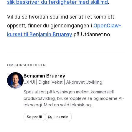
slik beskriver du ferdigheter med skill.md
.
Vil du se hvordan soul.md ser ut i et komplett
oppsett, finner du gjennomgangen i
OpenClaw-
kurset til Benjamin Bruarøy
på Utdannet.no.
OM KURSHOLDEREN
Benjamin Bruarøy
UX/UI | Digital Vekst | AI-drevet Utvikling
Spesialisert på krysningen mellom kommersiell
produktutvikling, brukeropplevelse og moderne AI-
teknologi. Med en solid teknisk og
markedsføringsfaglig tyngde, kombinerer jeg
Se profil
LinkedIn
design og kode for å skape målbare resultater.