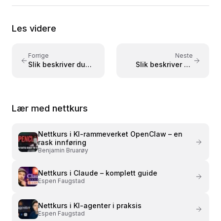
Les videre
Forrige
Neste
Slik beskriver du
Slik beskriver du
AI-agenter med
ferdigheter med
agents.md
skill.md
Lær med nettkurs
Nettkurs i
KI-rammeverket OpenClaw – en
rask innføring
Benjamin Bruarøy
Nettkurs i
Claude – komplett guide
Espen Faugstad
Nettkurs i
KI-agenter i praksis
Espen Faugstad