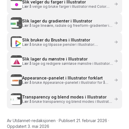
Slik velger du farger i Illustrator
Lær å velge og bruke farger i Illustrator med Color
Picker, Swatches og Color-panelet. Gratis video med
eksempler.
Slik lager du gradienter i Illustrator
Lær å lage lineære, radiale og freeform-gradienter i
Illustrator. Gratis video med Gradient-panelet og
Gradient Tool.
Slik bruker du Brushes i Illustrator
Lær å bruke og tilpasse pensler i Illustrator:
calligraphic, scatter, art og pattern brushes. Gratis
video.
Slik lager du mønstre i Illustrator
Lær å lage og redigere sømløse mønstre i Illustrator
med Pattern Options. Gratis video med praktiske
eksempler.
Appearance-panelet i Illustrator forklart
Lær å bruke Appearance-panelet i Illustrator for å
legge til flere fyllinger, strokes og effekter på ett
objekt.
Transparency og blend modes i Illustrator
Lær å bruke transparency og blend modes i Illustrator
for å blande objekter og lage gjennomsiktige
effekter. Gratis video.
Av
Utdannet-redaksjonen
· Publisert
21. februar 2026
·
Oppdatert
3. mai 2026