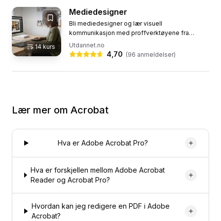
Mediedesigner
Bli mediedesigner og lær visuell
kommunikasjon med proffverktøyene fra
Adobe: Photoshop, Illustrator og InDesign. Dette
Utdannet.no
14
kurs
nettstudiet tar deg gjennom hele den...
4,70
(
96
anmeldelser)
Lær mer om
Acrobat
Hva er Adobe Acrobat Pro?
Hva er forskjellen mellom Adobe Acrobat
Reader og Acrobat Pro?
Hvordan kan jeg redigere en PDF i Adobe
Acrobat?