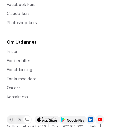
Facebook-kurs
Claude-kurs
Photoshop-kurs
Om Utdannet
Priser
For bedrifter
For utdanning
For kursholdere
Om oss
Kontakt oss
© Utdannet.no AS
2026
|
Org.nr 922 164 002
|
Hjelp
|