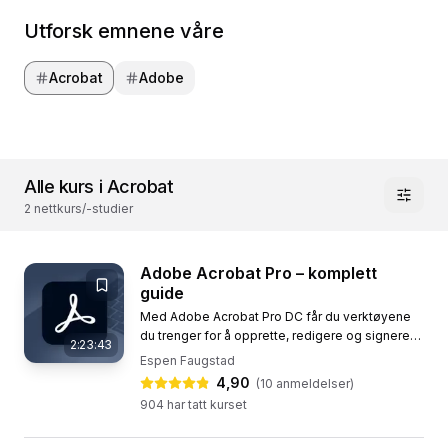
Utforsk emnene våre
Acrobat
Adobe
Alle kurs i Acrobat
2 nettkurs/-studier
Adobe Acrobat Pro – komplett
guide
Med Adobe Acrobat Pro DC får du verktøyene
du trenger for å opprette, redigere og signere
2:23:43
PDF-dokumenter enkelt. Dette kurset er ideelt
Espen Faugstad
for deg som vil lære...
4,90
(
10
anmeldelser)
904
har tatt kurset