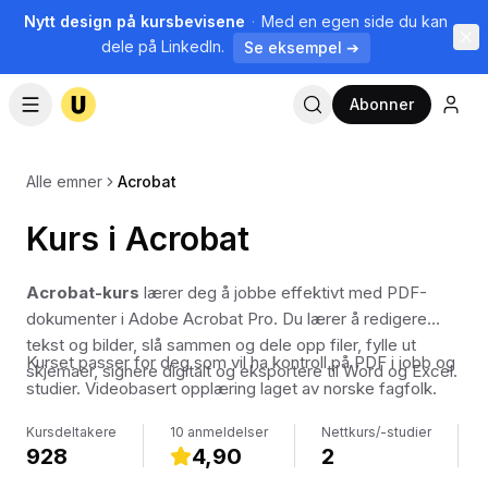
Nytt design på kursbevisene
·
Med en egen side du kan
dele på LinkedIn.
Se eksempel ➔
Abonner
Alle emner
Acrobat
Kurs i Acrobat
Acrobat-kurs
lærer deg å jobbe effektivt med PDF-
dokumenter i Adobe Acrobat Pro. Du lærer å redigere
tekst og bilder, slå sammen og dele opp filer, fylle ut
Kurset passer for deg som vil ha kontroll på PDF i jobb og
skjemaer, signere digitalt og eksportere til Word og Excel.
studier. Videobasert opplæring laget av norske fagfolk.
Kursdeltakere
10 anmeldelser
Nettkurs/-studier
928
4,90
2