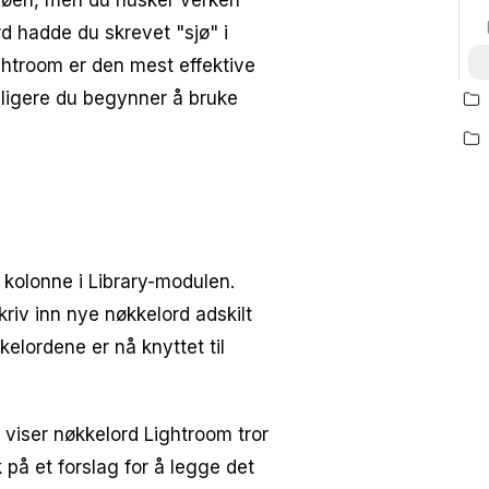
sjøen, men du husker verken
rd hadde du skrevet "sjø" i
ghtroom er den mest effektive
idligere du begynner å bruke
 kolonne i Library-modulen.
kriv inn nye nøkkelord adskilt
kelordene er nå knyttet til
 viser nøkkelord Lightroom tror
 på et forslag for å legge det