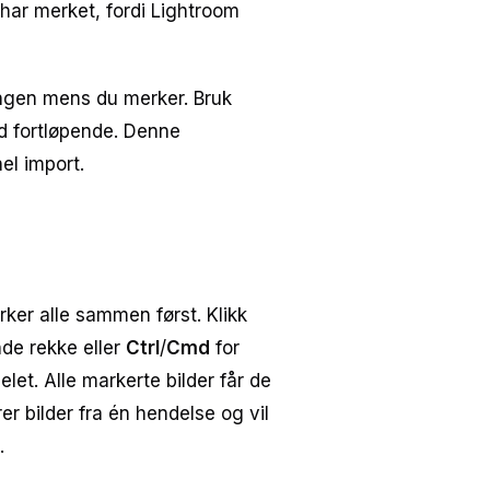
u har merket, fordi Lightroom
angen mens du merker. Bruk
ord fortløpende. Denne
el import.
ker alle sammen først. Klikk
e rekke eller
Ctrl
/
Cmd
for
let. Alle markerte bilder får de
r bilder fra én hendelse og vil
.