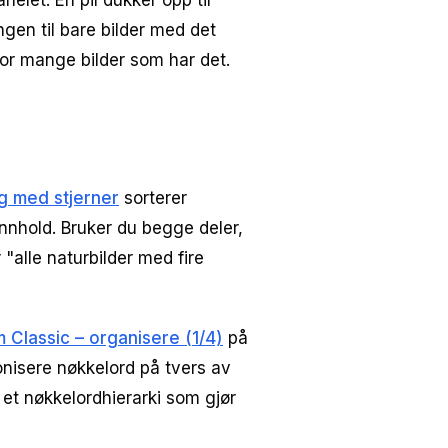
anelet. En pil dukker opp til
ingen til bare bilder med det
vor mange bilder som har det.
g med stjerner
sorterer
innhold. Bruker du begge deler,
"alle naturbilder med fire
Classic – organisere (1/4)
på
onisere nøkkelord på tvers av
 et nøkkelordhierarki som gjør