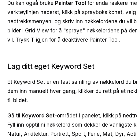
Du kan også bruke
Painter Tool
for enda raskere me
verktøylinjen nederst, klikk på sprayboksikonet, vel
nedtrekksmenyen, og skriv inn nøkkelordene du vil b
bilder i Grid View for å "spraye" nøkkelordene på de
vil. Trykk
T
igjen for å deaktivere Painter Tool.
Lag ditt eget Keyword Set
Et Keyword Set er en fast samling av nøkkelord du bru
dem inn manuelt hver gang, klikker du rett på et nøkke
til bildet.
Gå til
Keyword Set
-området i panelet, klikk på ne
Fyll inn opptil ni nøkkelord som dekker de vanligste 
Natur, Arkitektur, Portrett, Sport, Ferie, Mat, Dyr, Act