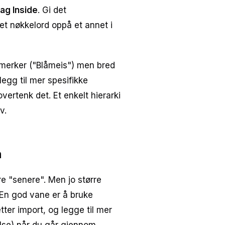
ag Inside
. Gi det
t nøkkelord oppå et annet i
u merker ("Blåmeis") men bred
legg til mer spesifikke
vertenk det. Et enkelt hierarki
v.
n
e "senere". Men jo større
n. En god vane er å bruke
ter import, og legge til mer