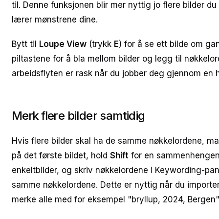
til. Denne funksjonen blir mer nyttig jo flere bilder d
lærer mønstrene dine.
Bytt til
Loupe View
(trykk
E
) for å se ett bilde om g
piltastene for å bla mellom bilder og legg til nøkkel
arbeidsflyten er rask når du jobber deg gjennom en h
Merk flere bilder samtidig
Hvis flere bilder skal ha de samme nøkkelordene, mar
på det første bildet, hold
Shift
for en sammenhengend
enkeltbilder, og skriv nøkkelordene i Keywording-pane
samme nøkkelordene. Dette er nyttig når du importere
merke alle med for eksempel "bryllup, 2024, Bergen"