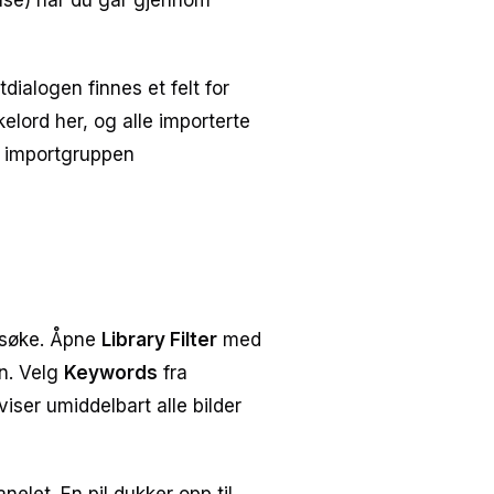
lse) når du går gjennom
dialogen finnes et felt for
kelord her, og alle importerte
le importgruppen
å søke. Åpne
Library Filter
med
n. Velg
Keywords
fra
ser umiddelbart alle bilder