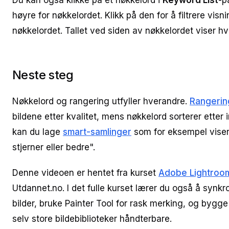
Du kan også klikke på et nøkkelord i
Keyword List
-p
høyre for nøkkelordet. Klikk på den for å filtrere visn
nøkkelordet. Tallet ved siden av nøkkelordet viser h
Neste steg
Nøkkelord og rangering utfyller hverandre.
Rangerin
bildene etter kvalitet, mens nøkkelord sorterer etter 
kan du lage
smart-samlinger
som for eksempel viser 
stjerner eller bedre".
Denne videoen er hentet fra kurset
Adobe Lightroom 
Utdannet.no. I det fulle kurset lærer du også å synkr
bilder, bruke Painter Tool for rask merking, og bygge
selv store bildebiblioteker håndterbare.