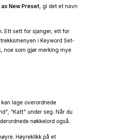
s as New Preset
, gi det et navn
tt sett for sjanger, ett for
nedtrekksmenyen i Keyword Set-
kk, noe som gjør merking mye
u kan lage overordnede
d", "Katt" under seg. Når du
underordnede nøkkelord også.
 høyre. Høyreklikk på et