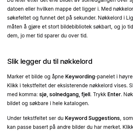
Du leter etter det ene bildet av solnedgangen over 
datoen eller hvilken mappe det ligger i. Med nøkkelo
søkefeltet og funnet det på sekunder. Nøkkelord i Li
måten å gjøre et stort bildebibliotek søkbart, og jo t
dem, jo mer tid sparer du over tid.
Slik legger du til nøkkelord
Marker et bilde og åpne
Keywording
-panelet i høyre
Klikk i tekstfeltet der eksisterende nøkkelord vises. S
med komma:
sjø, solnedgang, fjell
. Trykk
Enter
. Nøk
bildet og søkbare i hele katalogen.
Under tekstfeltet ser du
Keyword Suggestions
, som
kan passe basert på andre bilder du har merket. Klikk