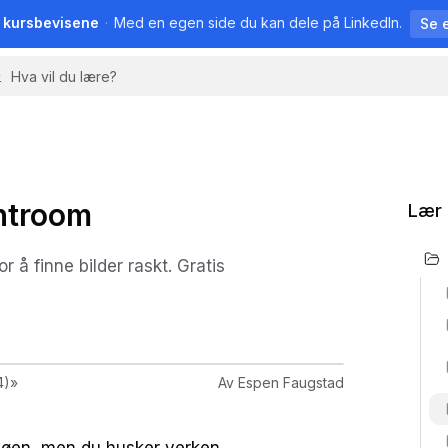
å kursbevisene
·
Med en egen side du kan dele på LinkedIn.
Se 
ghtroom
Lær 
r å finne bilder raskt. Gratis
4)
»
Av
Espen Faugstad