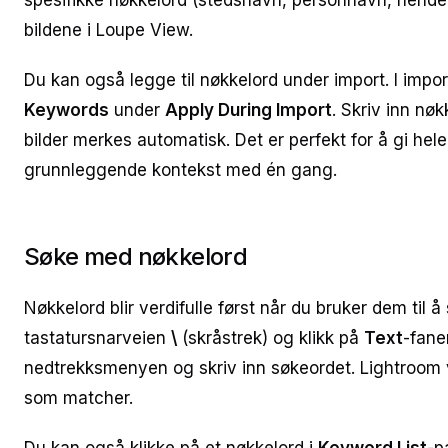
spesifikke nøkkelord (stedsnavn, personnavn, hende
bildene i Loupe View.
Du kan også legge til nøkkelord under import. I import
Keywords
under
Apply During Import
. Skriv inn nøk
bilder merkes automatisk. Det er perfekt for å gi he
grunnleggende kontekst med én gang.
Søke med nøkkelord
Nøkkelord blir verdifulle først når du bruker dem til 
tastatursnarveien
\
(skråstrek) og klikk på
Text
-fane
nedtrekksmenyen og skriv inn søkeordet. Lightroom vi
som matcher.