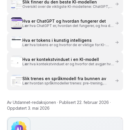
Slik finner du den beste KI-modellen
Oversikt over de viktigste KI-modellene: ChatGPT,
Claude, Gemini og DeepSeek. Slik sammenligner du
dem.
Hva er ChatGPT og hvordan fungerer det
Lær hva ChatGPT er, hvordan det fungerer, og hva du
kan bruke det til. Modeller, funksjoner og abonnement
forklart.
Hva er tokens i kunstig intelligens
Lær hva tokens er og hvorfor de er viktige for KI-
modeller. Tokenisering, ordstykker og kostnader
forklart.
Hva er kontekstvinduet i en KI-modell
Lær hva kontekstvinduet er og hvorfor det avgjør hva
en KI-modell husker. Størrelse, begrensninger og tips.
Slik trenes en språkmodell fra bunnen av
Lær hvordan språkmodeller trenes: pre-trening,
finjustering og RLHF. Prosessen bak ChatGPT og
andre KI-modeller.
Av
Utdannet-redaksjonen
· Publisert
22. februar 2026
·
Oppdatert
3. mai 2026