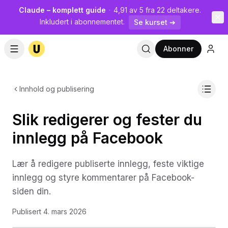
Claude – komplett guide
·
4,91 av 5 fra 22 deltakere.
Inkludert i abonnementet.
Se kurset ➔
Abonner
Innhold og publisering
Slik redigerer og fester du
innlegg på Facebook
Lær å redigere publiserte innlegg, feste viktige
innlegg og styre kommentarer på Facebook-
siden din.
Publisert
4. mars 2026