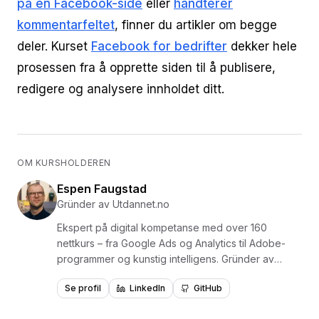
på en Facebook-side
eller
håndterer
kommentarfeltet
, finner du artikler om begge
deler. Kurset
Facebook for bedrifter
dekker hele
prosessen fra å opprette siden til å publisere,
redigere og analysere innholdet ditt.
OM KURSHOLDEREN
Espen Faugstad
Gründer av Utdannet.no
Ekspert på digital kompetanse med over 160
nettkurs – fra Google Ads og Analytics til Adobe-
programmer og kunstig intelligens. Gründer av
Utdannet.no og en av Norges mest erfarne
Se profil
LinkedIn
GitHub
formidlere av digital læring, med over 1,5 millioner
videoavspillinger. Har levert kurs og opplæring for