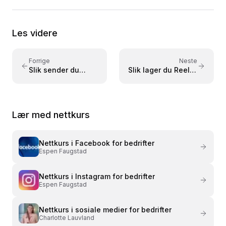
virksomheter som NKI, NITO, NHO, NAV, Polaris
Media og Adresseavisen. Forfatter av læreboken
«Lær Photoshop i en fei» utgitt på Fagbokforlaget i
Les videre
2015. Kursene er bygget på praktisk læring med
konkrete eksempler – tilpasset både nybegynnere
og viderekomne.
Forrige
Neste
Slik sender du
Slik lager du Reels-
direkte på
videoer på
Facebook for
Facebook for
bedriften
bedriften
Lær med nettkurs
Nettkurs i
Facebook for bedrifter
Espen Faugstad
Nettkurs i
Instagram for bedrifter
Espen Faugstad
Nettkurs i
sosiale medier for bedrifter
Charlotte Lauvland