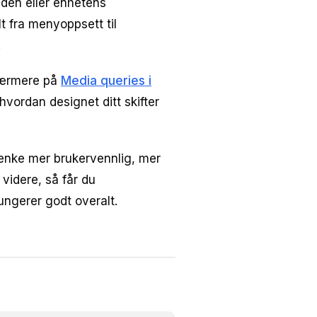
dden eller enhetens
t fra menyoppsett til
.
 nærmere på
Media queries i
 hvordan designet ditt skifter
tenke mer brukervennlig, mer
 videre, så får du
ungerer godt overalt.