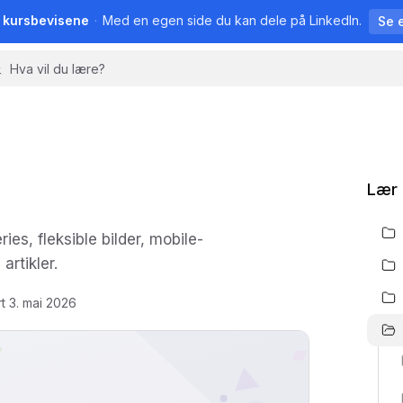
å kursbevisene
·
Med en egen side du kan dele på LinkedIn.
Se 
Lær
es, fleksible bilder, mobile-
artikler.
rt
3. mai 2026