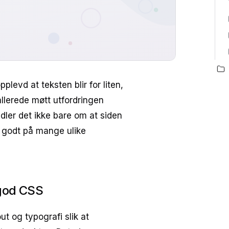
levd at teksten blir for liten,
allerede møtt utfordringen
ler det ikke bare om at siden
e godt på mange ulike
 god CSS
t og typografi slik at