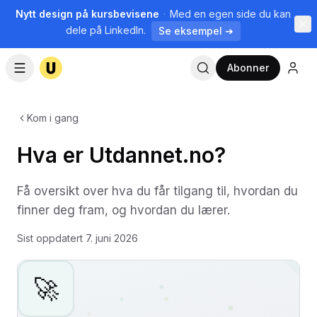
Nytt design på kursbevisene
·
Med en egen side du kan
dele på LinkedIn.
Se eksempel ➔
Abonner
Kom i gang
Hva er Utdannet.no?
Få oversikt over hva du får tilgang til, hvordan du
finner deg fram, og hvordan du lærer.
Sist oppdatert
7. juni 2026
🚀