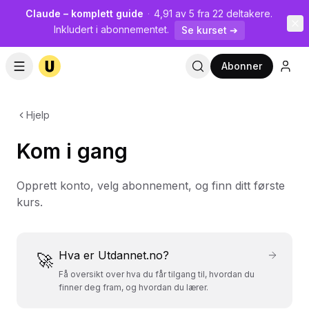
Claude – komplett guide
·
4,91 av 5 fra 22 deltakere.
Inkludert i abonnementet.
Se kurset ➔
Abonner
Hjelp
Kom i gang
Opprett konto, velg abonnement, og finn ditt første
kurs.
Hva er Utdannet.no?
🚀
Få oversikt over hva du får tilgang til, hvordan du
finner deg fram, og hvordan du lærer.