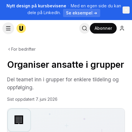
Nytt design på kursbevisene
·
Med en egen side du kan
dele på LinkedIn.
Se eksempel ➔
Abonner
For bedrifter
Organiser ansatte i grupper
Del teamet inn i grupper for enklere tildeling og
oppfølging.
Sist oppdatert
7. juni 2026
🏢