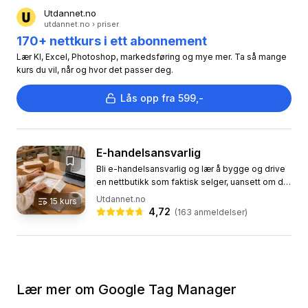
Utdannet.no
utdannet.no › priser
170+ nettkurs i ett abonnement
Lær KI, Excel, Photoshop, markedsføring og mye mer. Ta så mange
kurs du vil, når og hvor det passer deg.
Lås opp fra 599,-
E-handelsansvarlig
Bli e-handelsansvarlig og lær å bygge og drive
en nettbutikk som faktisk selger, uansett om du
velger Shopify, WooCommerce eller Magento. I
Utdannet.no
15
kurs
dette nettstudiet...
4,72
(
163
anmeldelser)
Lær mer om
Google Tag Manager