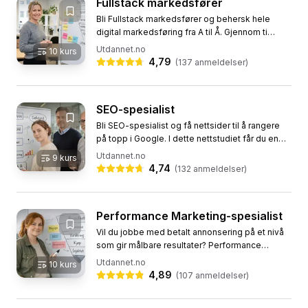
Fullstack markedsfører
Bli Fullstack markedsfører og behersk hele
digital markedsføring fra A til Å. Gjennom ti
praktiske nettkurs får du komplett opplæring i
Utdannet.no
10
kurs
det som faktisk driver...
4,79
(
137
anmeldelser)
SEO-spesialist
Bli SEO-spesialist og få nettsider til å rangere
på topp i Google. I dette nettstudiet får du en
komplett utdanning i søkemotoroptimalisering,
Utdannet.no
9
kurs
fra...
4,74
(
132
anmeldelser)
Performance Marketing-spesialist
Vil du jobbe med betalt annonsering på et nivå
som gir målbare resultater? Performance
Marketing-spesialist er nettstudiet for deg som
Utdannet.no
10
kurs
vil mestre hele...
4,89
(
107
anmeldelser)