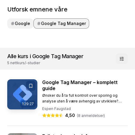
Utforsk emnene våre
Google
Google Tag Manager
Alle kurs i Google Tag Manager
5 nettkurs/-studier
Google Tag Manager – komplett
guide
Ønsker du å ta full kontroll over sporing og
analyse uten å være avhengig av utviklere?
1:29:27
Google Tag Manager (GTM) gjør det enklere
Espen Faugstad
enn noen gang å administrere...
4,50
(
8
anmeldelser)