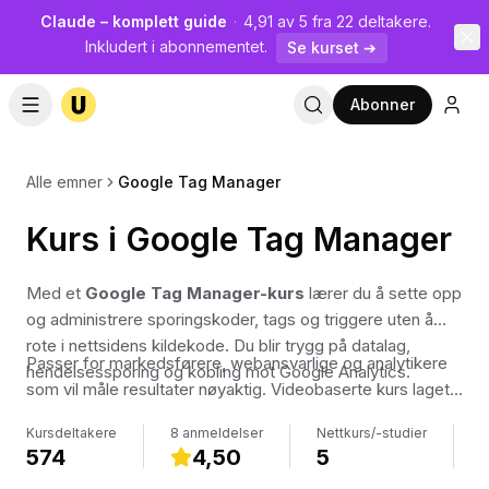
Claude – komplett guide
·
4,91 av 5 fra 22 deltakere.
Inkludert i abonnementet.
Se kurset ➔
Abonner
Alle emner
Google Tag Manager
Kurs i Google Tag Manager
Med et
Google Tag Manager-kurs
lærer du å sette opp
og administrere sporingskoder, tags og triggere uten å
rote i nettsidens kildekode. Du blir trygg på datalag,
Passer for markedsførere, webansvarlige og analytikere
hendelsessporing og kobling mot Google Analytics.
som vil måle resultater nøyaktig. Videobaserte kurs laget
av norske fagfolk, slik at du kan følge med i ditt eget
Kursdeltakere
8 anmeldelser
Nettkurs/-studier
K
tempo.
574
4,50
5
1