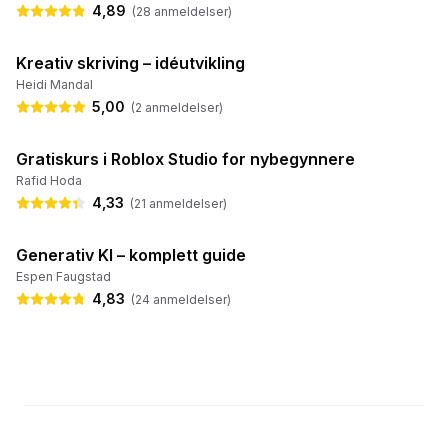
4,89
(
28
anmeldelser
)
4:11:40
Kreativ skriving – idéutvikling
Heidi Mandal
5,00
(
2
anmeldelser
)
54:30
Gratiskurs i Roblox Studio for nybegynnere
✔️ Gratis
Rafid Hoda
4,33
(
21
anmeldelser
)
6:33:58
Generativ KI – komplett guide
Espen Faugstad
4,83
(
24
anmeldelser
)