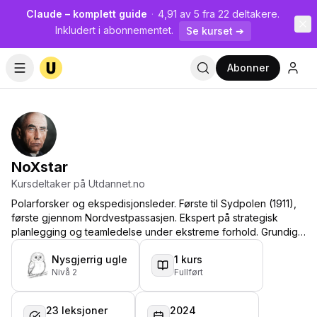
Claude – komplett guide
·
4,91 av 5 fra 22 deltakere.
Inkludert i abonnementet.
Se kurset ➔
Abonner
NoXstar
Kursdeltaker på Utdannet.no
Polarforsker og ekspedisjonsleder. Første til Sydpolen (1911),
første gjennom Nordvestpassasjen. Ekspert på strategisk
planlegging og teamledelse under ekstreme forhold. Grundige
forberedelser og tilpasningsevne er mine nøkler til suksess.
Nysgjerrig ugle
1
kurs
Nivå
2
Fullført
23
leksjoner
2024