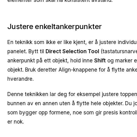
elementer som skal ha konsistent avstand.
Justere enkeltankerpunkter
En teknikk som ikke er like kjent, er å justere indivi
panelet. Bytt til
Direct Selection Tool
(tastatursnarv
ankerpunkt på ett objekt, hold inne
Shift
og marker e
objekt. Bruk deretter Align-knappene for å flytte an
hverandre.
Denne teknikken lar deg for eksempel justere toppe
bunnen av en annen uten å flytte hele objekter. Du 
som bygger opp formene, noe som gir presis kontroll
er nok.