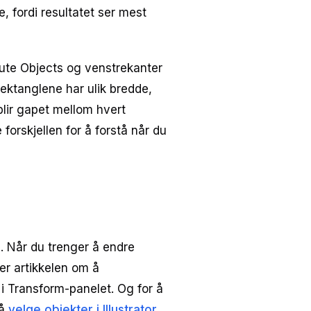
ke, fordi resultatet ser mest
bute Objects og venstrekanter
ektanglene har ulik bredde,
lir gapet mellom hvert
forskjellen for å forstå når du
re. Når du trenger å endre
ker artikkelen om å
e i Transform-panelet. Og for å
 å
velge objekter i Illustrator