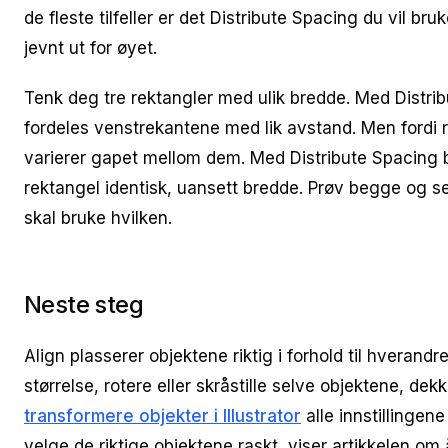
de fleste tilfeller er det Distribute Spacing du vil bru
jevnt ut for øyet.
Tenk deg tre rektangler med ulik bredde. Med Distri
fordeles venstrekantene med lik avstand. Men fordi r
varierer gapet mellom dem. Med Distribute Spacing b
rektangel identisk, uansett bredde. Prøv begge og se 
skal bruke hvilken.
Neste steg
Align plasserer objektene riktig i forhold til hverand
størrelse, rotere eller skråstille selve objektene, dek
transformere objekter i Illustrator
alle innstillingen
velge de riktige objektene raskt, viser artikkelen om