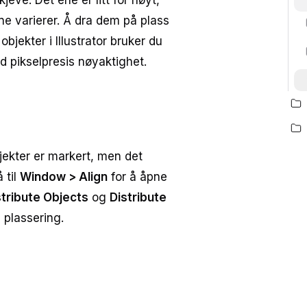
jeve. Det ene er litt for høyt,
ene varierer. Å dra dem på plass
objekter i Illustrator bruker du
d pikselpresis nøyaktighet.
jekter er markert, men det
 til
Window > Align
for å åpne
stribute Objects
og
Distribute
 plassering.