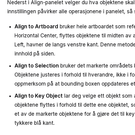
Nederst i Align-panelet velger du hva objektene ska
innstillingen påvirker alle operasjonene i panelet, så 
Align to Artboard
bruker hele artboardet som refe
Horizontal Center, flyttes objektene til midten av 
Left, havner de langs venstre kant. Denne metoden
innhold på siden.
Align to Selection
bruker det markerte områdets 
Objektene justeres i forhold til hverandre, ikke i f
oppmerksom på at bounding boxen oppdateres ett
Align to Key Object
lar deg velge ett objekt som
objektene flyttes i forhold til dette ene objektet, 
et av de markerte objektene for å gjøre det til k
tykkere blå kant.