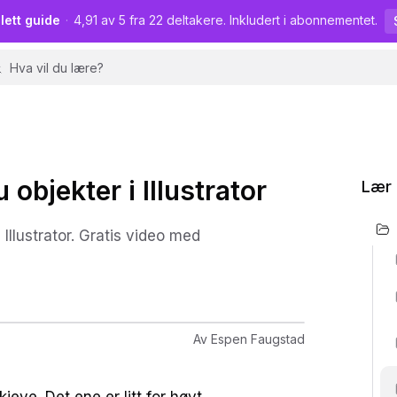
lett guide
·
4,91 av 5 fra 22 deltakere. Inkludert i abonnementet.
 objekter i Illustrator
Lær I
Illustrator. Gratis video med
Av
Espen Faugstad