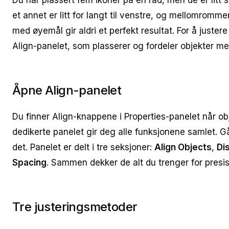
Du har plassert fem ikoner på en rad, men de er litt sk
et annet er litt for langt til venstre, og mellomromm
med øyemål gir aldri et perfekt resultat. For å justere 
Align-panelet, som plasserer og fordeler objekter me
Åpne Align-panelet
Du finner Align-knappene i Properties-panelet når ob
dedikerte panelet gir deg alle funksjonene samlet. Gå
det. Panelet er delt i tre seksjoner:
Align Objects
,
Di
Spacing
. Sammen dekker de alt du trenger for presis
Tre justeringsmetoder