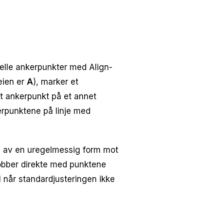
duelle ankerpunkter med Align-
eien er
A
), marker et
t ankerpunkt på et annet
kerpunktene på linje med
n av en uregelmessig form mot
jobber direkte med punktene
 når standardjusteringen ikke