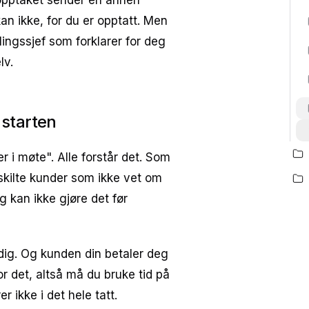
 opptaket sender en annen
n ikke, for du er opptatt. Men
elingssjef som forklarer for deg
lv.
 starten
ter i møte". Alle forstår det. Som
dskilte kunder som ikke vet om
g kan ikke gjøre det før
dig. Og kunden din betaler deg
r det, altså må du bruke tid på
 ikke i det hele tatt.