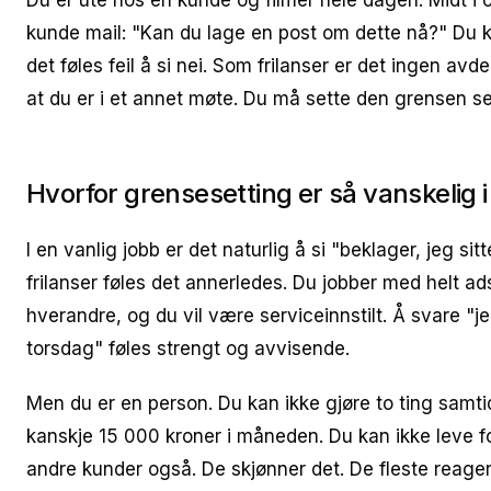
Du er ute hos en kunde og filmer hele dagen. Midt i
kunde mail: "Kan du lage en post om dette nå?" Du ka
det føles feil å si nei. Som frilanser er det ingen avd
at du er i et annet møte. Du må sette den grensen se
Hvorfor grensesetting er så vanskelig i
I en vanlig jobb er det naturlig å si "beklager, jeg sit
frilanser føles det annerledes. Du jobber med helt a
hverandre, og du vil være serviceinnstilt. Å svare "je
torsdag" føles strengt og avvisende.
Men du er en person. Du kan ikke gjøre to ting samti
kanskje 15 000 kroner i måneden. Du kan ikke leve fo
andre kunder også. De skjønner det. De fleste reagerer