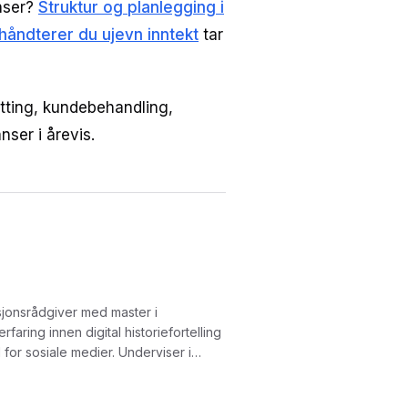
anser?
Struktur og planlegging i
 håndterer du ujevn inntekt
tar
ting, kundebehandling,
nser i årevis.
sjonsrådgiver med master i
aring innen digital historiefortelling
le medier. Underviser i
ldsproduksjon med KI. Kursene gir
kst, video og bilder.