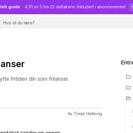
lett guide
·
4,91 av 5 fra 22 deltakere. Inkludert i abonnementet.
lanser
Entr
te fritiden din som frilanser.
Av
Tonje Hellevig