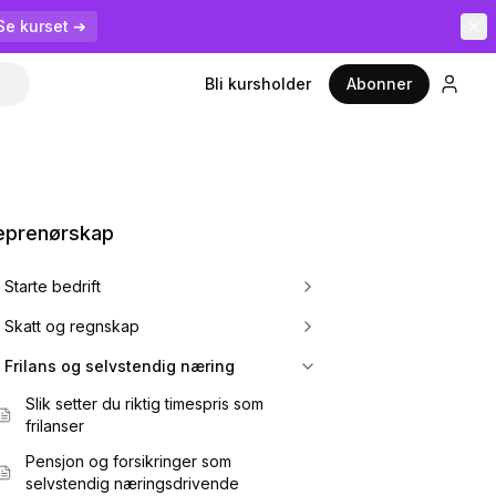
Se kurset ➔
Bli kursholder
Abonner
eprenørskap
Starte bedrift
Skatt og regnskap
Frilans og selvstendig næring
Slik setter du riktig timespris som
frilanser
Pensjon og forsikringer som
selvstendig næringsdrivende