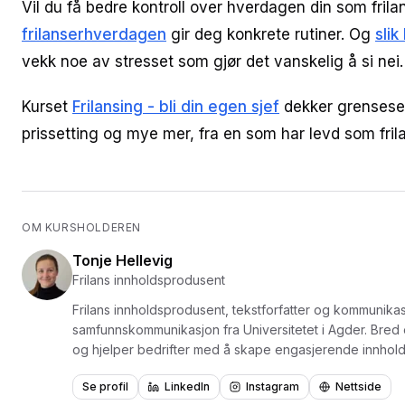
Vil du få bedre kontroll over hverdagen din som fril
frilanserhverdagen
gir deg konkrete rutiner. Og
slik
vekk noe av stresset som gjør det vanskelig å si nei.
Kurset
Frilansing - bli din egen sjef
dekker grenseset
prissetting og mye mer, fra en som har levd som frila
OM KURSHOLDEREN
Tonje Hellevig
Frilans innholdsprodusent
Frilans innholdsprodusent, tekstforfatter og kommunika
samfunnskommunikasjon fra Universitetet i Agder. Bred erf
og hjelper bedrifter med å skape engasjerende innhold for sosia
Canva, CapCut, TikTok, Snapchat-annonsering og innho
Se profil
LinkedIn
Instagram
Nettside
praktiske verktøy for å lage profesjonelt innhold som te