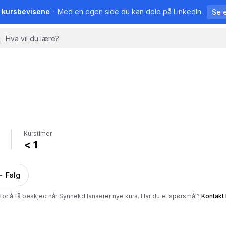
å kursbevisene
·
Med en egen side du kan dele på LinkedIn.
Se 
Kurstimer
< 1
Følg
for å få beskjed når
Synnekd
lanserer nye kurs. Har du et spørsmål?
Kontakt