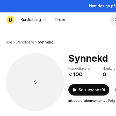
Nytt design p
Kurskatalog
Priser
Alle kursholdere
Synnekd
Synnekd
Kursdeltakere
Nettkurs
< 100
0
S
Se kursene (0)
Inkludert i abonnementet
.
Følg 