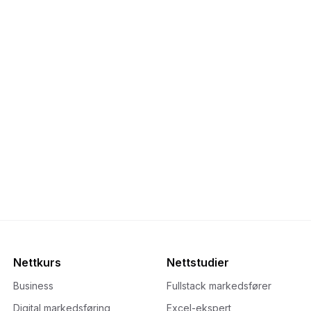
Nettkurs
Nettstudier
Business
Fullstack markedsfører
Digital markedsføring
Excel-ekspert