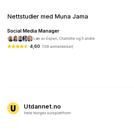
Nettstudier med Muna Jama
16
kurs
· 23 timer
Social Media Manager
🎯
Markedsføring
Lær av Espen, Charlotte og 5 andre
4,60
(
128
anmeldelser)
Utdannet.no
Hele Norges kursplattform