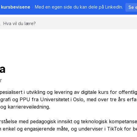
å kursbevisene
·
Med en egen side du kan dele på LinkedIn.
Se 
a
r
esialisert i utvikling og levering av digitale kurs for offentli
rafi og PPU fra Universitetet i Oslo, med over tre års erf
og karriereveiledning.
rståelse med pedagogisk innsikt og teknologisk kompetanse
enkel og engasjerende måte, og underviser i TikTok for be