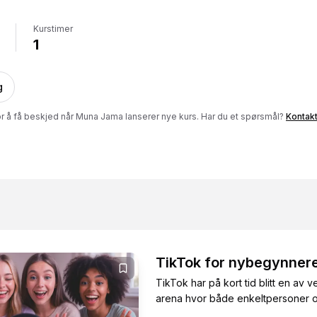
Kurstimer
1
g
or å få beskjed når
Muna Jama
lanserer nye kurs. Har du et spørsmål?
Kontakt
TikTok for nybegynner
TikTok har på kort tid blitt en av
arena hvor både enkeltpersoner og b