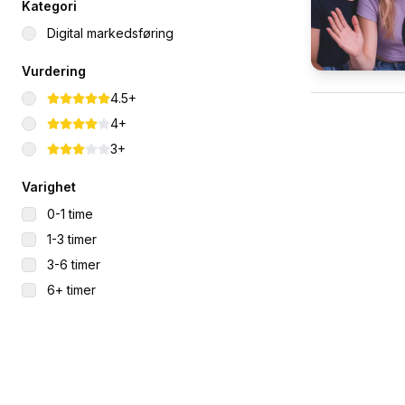
Kategori
Digital markedsføring
Vurdering
4.5+
4+
3+
Varighet
0-1 time
1-3 timer
3-6 timer
6+ timer