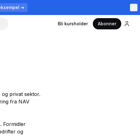
eksempel ➔
Bli kursholder
Abonner
g og privat sektor.
aring fra NAV
. Formidler
drifter og