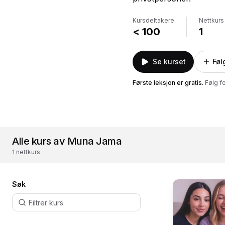
Kursdeltakere
Nettkurs
< 100
1
Se kurset
Føl
Første leksjon er gratis
.
Følg f
Alle kurs av Muna Jama
1 nettkurs
Søk