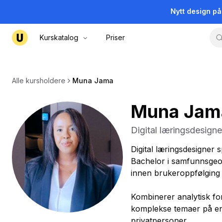
Nytt design p
Kurskatalog
Priser
Alle kursholdere
Muna Jama
Muna Jam
Digital læringsdesigne
Digital læringsdesigner sp
Bachelor i samfunnsgeog
innen brukeroppfølging 
Kombinerer analytisk fo
komplekse temaer på en 
privatpersoner.