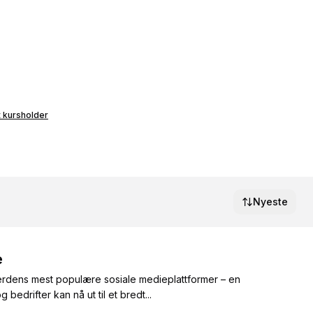
 kursholder
Nyeste
e
 verdens mest populære sosiale medieplattformer – en
edrifter kan nå ut til et bredt...