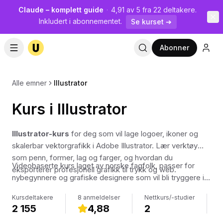
Claude – komplett guide
·
4,91 av 5 fra 22 deltakere.
Inkludert i abonnementet.
Se kurset ➔
Abonner
Alle emner
Illustrator
Kurs i Illustrator
Illustrator-kurs
for deg som vil lage logoer, ikoner og
skalerbar vektorgrafikk i Adobe Illustrator. Lær verktøy
som penn, former, lag og farger, og hvordan du
Videobaserte kurs laget av norske fagfolk, passer for
eksporterer profesjonell grafikk til trykk og web.
nybegynnere og grafiske designere som vil bli tryggere i
programmet.
Kursdeltakere
8 anmeldelser
Nettkurs/-studier
K
2 155
4,88
2