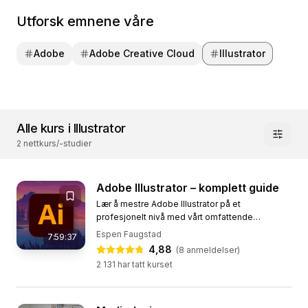
Utforsk emnene våre
Adobe
Adobe Creative Cloud
Illustrator
Alle kurs i Illustrator
2 nettkurs/-studier
Adobe Illustrator – komplett guide
Lær å mestre Adobe Illustrator på et
profesjonelt nivå med vårt omfattende
Illustrator-kurs. Dette kurset er perfekt for både
Espen Faugstad
7:59:37
nybegynnere og viderekomne, og...
4,88
(
8
anmeldelser)
2 131
har tatt kurset