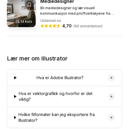
Mediedesigner
Bli mediedesigner og lær visuell
kommunikasjon med proffverktøyene fra
Adobe: Photoshop, Illustrator og InDesign. Dette
Utdannet.no
14
kurs
nettstudiet tar deg gjennom hele den...
4,70
(
96
anmeldelser)
Lær mer om
Illustrator
Hva er Adobe Illustrator?
Hva er vektorgrafikk og hvorfor er det
viktig?
Hvilke filformater kan jeg eksportere fra
Illustrator?