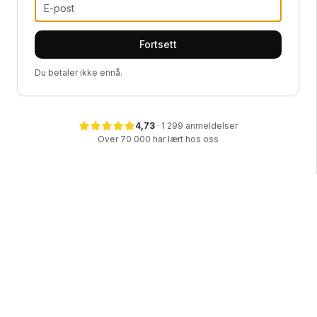
Fortsett
Du betaler ikke ennå.
4,73
·
1 299
anmeldelser
Over 70 000 har lært hos oss