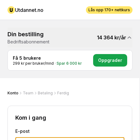
Utdannet.no
Lås opp 170+ nettkurs
Din bestilling
14 364
kr/
år
Bedriftsabonnement
Få 5 brukere
Oppgrader
299 kr per bruker/mnd
·
Spar 6 000 kr
Konto
Team
Betaling
Ferdig
Kassen
Kom i gang
E-post